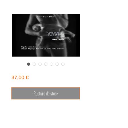
VIVRE. Jean-Luc Aribaud
Prix
37,00 €
Rupture de stock
Édition limitée, numéroté et signée
par le photographe
VIVRE présente 123 photographies
réparties en 4 chapitres. Ce livre est