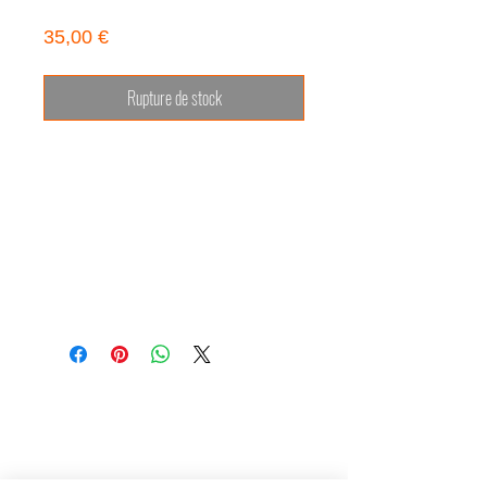
Spengler
Prix
35,00 €
Rupture de stock
Corridor Eléphant propose une
collection de livres papier en édition
limitée, numérotée, signée par leur
auteur et certifiée par un cachet à
froid.
La maquette, l’impression et le choix
du papier sont réfléchis avec l’artiste
afin que l’ouvrage corresponde avec
le plus de justesse possible au travail
du photographe.
Le livre de Vanda Spengler
est imprimé sur papier semi-mat
170 gr