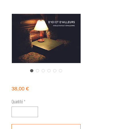
D'CI ET D'AILLEURS d'AXELLE
DUAULT-DHALLENNE
Prix
38,00 €
Quantité
*